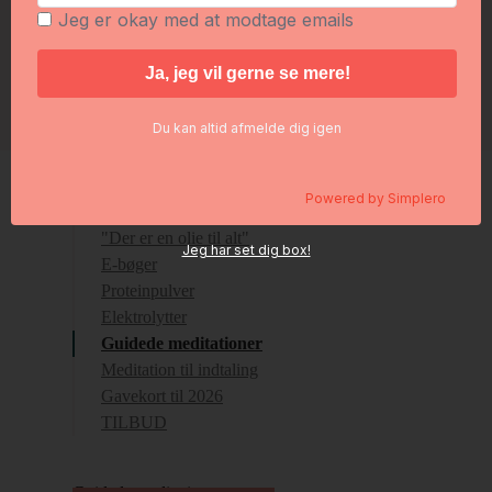
Foredrag hos jer?
Jeg er okay med at modtage emails
Plantedrikken
Log ind
Ingredienslisten
Bliv kunde
Du kan altid afmelde dig igen
30 grams opskrifter
Powered by
Simplero
Shop
"Der er en olie til alt"
Jeg har set dig box!
E-bøger
Proteinpulver
Elektrolytter
Guidede meditationer
Meditation til indtaling
Gavekort til 2026
TILBUD