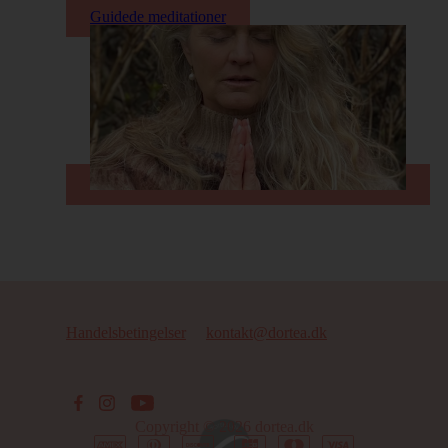
Guidede meditationer
Guidede meditationer
Handelsbetingelser
kontakt@dortea.dk
Copyright © 2026
dortea.dk