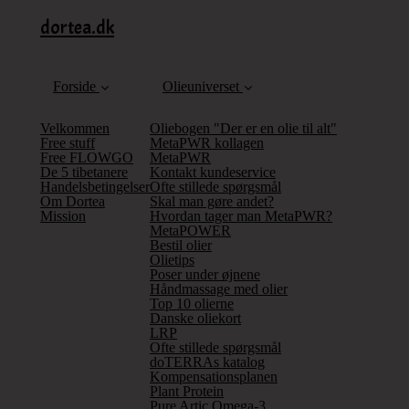
dortea.dk
Forside
Olieuniverset
Velkommen
Oliebogen "Der er en olie til alt"
Free stuff
MetaPWR kollagen
Free FLOWGO
MetaPWR
De 5 tibetanere
Kontakt kundeservice
Handelsbetingelser
Ofte stillede spørgsmål
Om Dortea
Skal man gøre andet?
Mission
Hvordan tager man MetaPWR?
MetaPOWER
Bestil olier
Olietips
Poser under øjnene
Håndmassage med olier
Top 10 olierne
Danske oliekort
LRP
Ofte stillede spørgsmål
doTERRAs katalog
Kompensationsplanen
Plant Protein
Pure Artic Omega-3