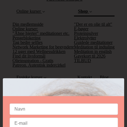
Online kurser
Shop
Din medlemsside
"Der er en olie til alt"
Online kurser:
E-bøger
"Åbne hjerter" meditationer etc.
Proteinpulver
Pengeblokering
Elektrolytter
(current
Tag bedre selfies
Guidede meditationer
Network Marketing for begyndere
Meditation til indtaling
12 uger med Wellnessdrikken
Meditation in english
Find dit livsformål
Gavekort til 2026
Olieinspiration - Gratis
TILBUD
Patreon. Autentisk indercirkel
Fysiske kurser
Kontakt
Blog
Aurategning workshop
Fotoshoot workshop
Book tid
Uddannelsen til clairvoyant medie
Bestil tid
Session på Fanø
Online session
Olie samtalen