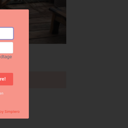
odtage
gen
 by
Simplero
 det samme.