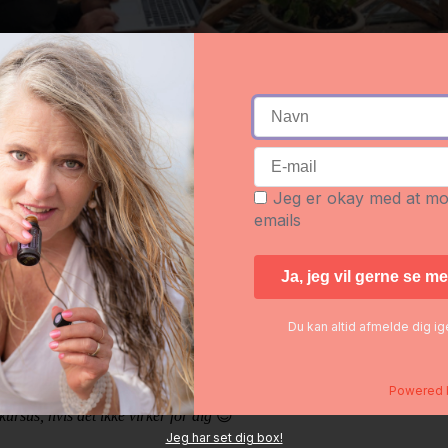
Jeg er okay med at m
emails
Du kan altid afmelde dig i
 Network Marketing?
å en ikke besværlig måde
❣️
Powered
n time med mine tips og tricks, som du kan implementere og bruge med
sus, hvis det ikke virker for dig
😉
Jeg har set dig box!