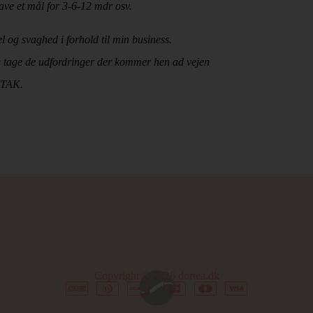
 lave et mål for 3-6-12 mdr osv.
l og svaghed i forhold til min business.
Og tage de udfordringer der kommer hen ad vejen
. TAK.
Copyright © 2026
dortea.dk