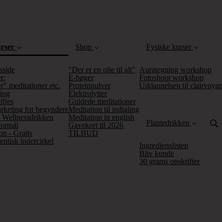
urser
Shop
Fysiske kurser
sside
"Der er en olie til alt"
Aurategning workshop
r:
E-bøger
Fotoshoot workshop
r" meditationer etc.
Proteinpulver
Uddannelsen til clairvoya
ing
Elektrolytter
lfies
Guidede meditationer
(current)
keting for begyndere
Meditation til indtaling
 Wellnessdrikken
Meditation in english
Plantedrikken
sformål
Gavekort til 2026
on - Gratis
TILBUD
entisk indercirkel
Ingredienslisten
Bliv kunde
30 grams opskrifter