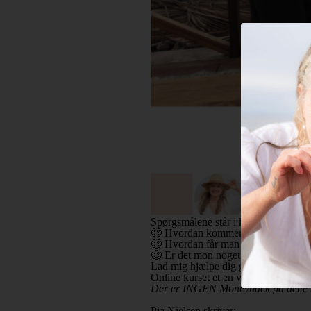
Spørgsmålene står i kø !
🧐 Hvordan kommer man igang med
🧐 Hvordan får man succes?
🧐 Er det mon noget for mig?
Lad mig hjælpe dig godt fra start p
Online kurset et en video på godt e
Der er INGEN Moneyback på dette kur
Pia Nielsen skriver: