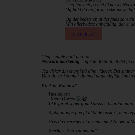
"Jeg har netop lyttet til kurset Netw
Og hold da op for den skønneste buk
Og det bedste er, at det føles som d
Min allerbedste anbefaling, der er s
Jeg er klar !
"Jeg smagte godt på ordet:
Network marketing
- og kom frem til, at det jo 
Jeg elsker din energi på dine videoer. Det smitter 
Derudover kommer du med nogle dejlige konkrete t
Kh Anni Rønnow"
Tina skriver:
"Kære Dortea
TAK for et super godt kursus i, hvordan ma
Rigtig mange fine fif til både opstart, men o
Hvis du overvejer at arbejde med Network Mark
Kærligst Tina Tungelund"