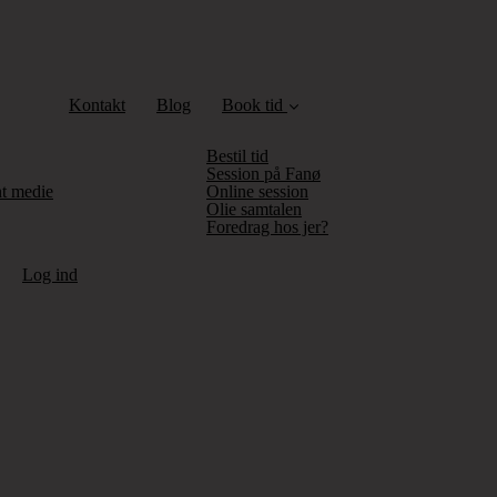
Kontakt
Blog
Book tid
Bestil tid
Session på Fanø
nt medie
Online session
Olie samtalen
Foredrag hos jer?
Log ind