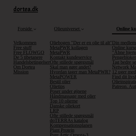
dortea.dk
Forside
Olieuniverset
Online k
Velkommen
Oliebogen "Der er en olie til alt"
Din medlem
Free stuff
MetaPWR kollagen
Online kurse
Free FLOWGO
MetaPWR
"Åbne hjerte
De 5 tibetanere
Kontakt kundeservice
Pengebloker
Handelsbetingelser
Ofte stillede spørgsmål
Tag bedre se
Om Dortea
Skal man gøre andet?
Network Mar
Mission
Hvordan tager man MetaPWR?
12 uger med
MetaPOWER
Find dit liv
Bestil olier
Olieinspirati
Olietips
Patreon. Aut
Poser under øjnene
Håndmassage med olier
Top 10 olierne
Danske oliekort
LRP
Ofte stillede spørgsmål
doTERRAs katalog
Kompensationsplanen
Plant Protein
Pure Artic Omega-3