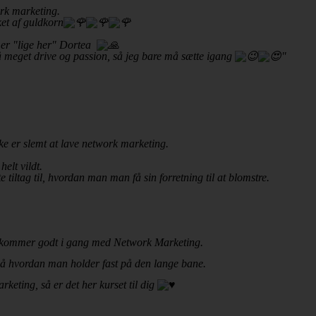
ork marketing.
et af guldkorn
u er "lige her" Dortea
å meget drive og passion, så jeg bare må sætte igang
"
ikke er slemt at lave network marketing.
helt vildt.
iltag til, hvordan man man få sin forretning til at blomstre.
n kommer godt i gang med Network Marketing.
gså hvordan man holder fast på den lange bane.
eting, så er det her kurset til dig