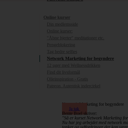
Online kurser
Din medlemsside
Online kurser:
"Åbne hjerter" meditationer etc.
Pengeblokering
Tag bedre selfies
Network Marketing for begyndere
12 uger med Wellnessdrikken
Find dit livsformål
Olieinspiration - Gratis
Patreon. Autentisk indercirkel
Network Marketing for begyndere
Ja tak
Bente Boel skriver:
"Så er kurset Network Marketing fo
Nu har jeg arbejdet med network mark
tanker og udfordringer der kan være