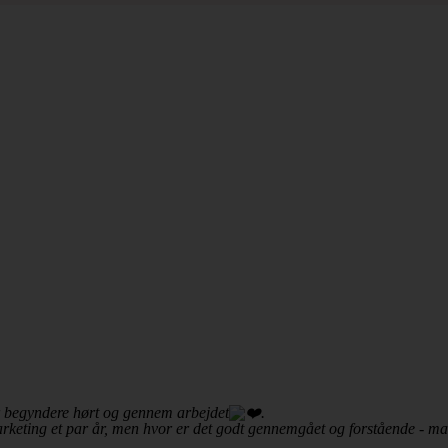
r begyndere hørt og gennem arbejdet
.
eting et par år, men hvor er det godt gennemgået og forstående - masse
 .