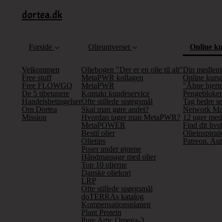
dortea.dk
Forside
Olieuniverset
Online k
Velkommen
Oliebogen "Der er en olie til alt"
Din medlem
Free stuff
MetaPWR kollagen
Online kurse
Free FLOWGO
MetaPWR
"Åbne hjerte
De 5 tibetanere
Kontakt kundeservice
Pengebloker
Handelsbetingelser
Ofte stillede spørgsmål
Tag bedre se
Om Dortea
Skal man gøre andet?
Network Mar
Mission
Hvordan tager man MetaPWR?
12 uger med
MetaPOWER
Find dit liv
Bestil olier
Olieinspirati
Olietips
Patreon. Aut
Poser under øjnene
Håndmassage med olier
Top 10 olierne
Danske oliekort
LRP
Ofte stillede spørgsmål
doTERRAs katalog
Kompensationsplanen
Plant Protein
Pure Artic Omega-3