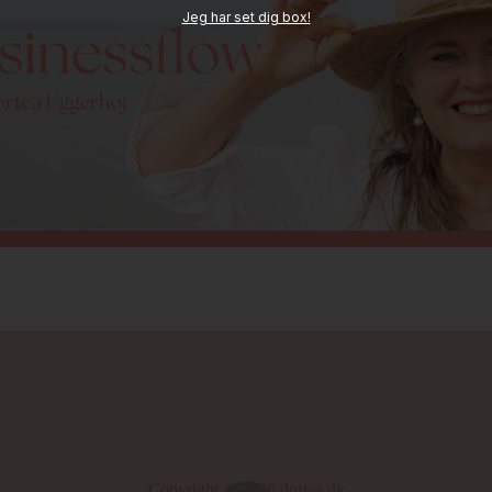
Jeg har set dig box!
Copyright © 2026
dortea.dk