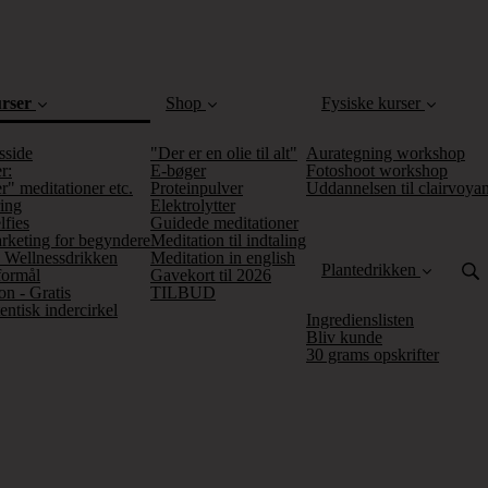
urser
Shop
Fysiske kurser
(current)
sside
"Der er en olie til alt"
Aurategning workshop
r:
E-bøger
Fotoshoot workshop
r" meditationer etc.
Proteinpulver
Uddannelsen til clairvoya
ing
Elektrolytter
lfies
Guidede meditationer
keting for begyndere
Meditation til indtaling
 Wellnessdrikken
Meditation in english
Plantedrikken
sformål
Gavekort til 2026
on - Gratis
TILBUD
entisk indercirkel
Ingredienslisten
Bliv kunde
30 grams opskrifter