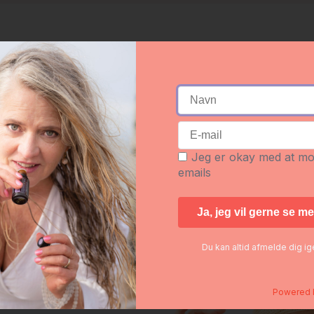
Jeg er okay med at m
emails
Du kan altid afmelde dig i
den kommer du
direkte
til de kurser du har købt.
du fx "købe"
FLOWGO (sjov bevægelse)
til NUL kroner. Derefter k
Powered