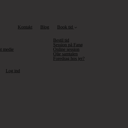
Kontakt
Blog
Book tid
Bestil tid
Session på Fanø
nt medie
Online session
Olie samtalen
Foredrag hos jer?
Log ind