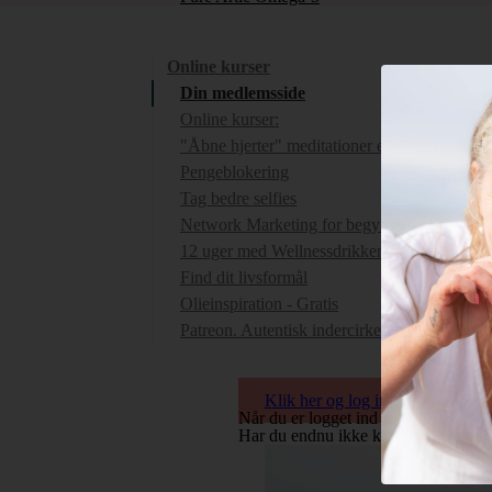
Online kurser
Din medlemsside
Online kurser:
"Åbne hjerter" meditationer etc.
Pengeblokering
Tag bedre selfies
Network Marketing for begyndere
12 uger med Wellnessdrikken
Find dit livsformål
Olieinspiration - Gratis
Patreon. Autentisk indercirkel
Klik her og log ind på din profil
Når du er logget ind på medlemssi
Har du endnu ikke købt noget, kan 