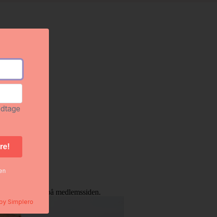
odtage
gen
an du komme ind på medlemssiden.
 by
Simplero