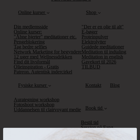
Online kurser
Shop
Din medlemsside
"Der er en olie til alt"
Online kurser:
E-bøger
"Åbne hjerter" meditationer etc.
Proteinpulver
Pengeblokering
Elektrolytter
Tag bedre selfies
Guidede meditationer
Network Marketing for begyndere
Meditation til indtaling
12 uger med Wellnessdrikken
Meditation in english
Find dit livsformål
Gavekort til 2026
Olieinspiration - Gratis
TILBUD
Patreon. Autentisk indercirkel
Fysiske kurser
Kontakt
Blog
Aurategning workshop
Fotoshoot workshop
Book tid
Uddannelsen til clairvoyant medie
Bestil tid
Session på Fanø
Online session
Olie samtalen