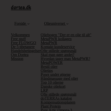
dortea.dk
Forside
Olieuniverset
Velkommen
Oliebogen "Der er en olie til alt"
Free stuff
MetaPWR kollagen
Free FLOWGO
MetaPWR
De 5 tibetanere
Kontakt kundeservice
Handelsbetingelser
Ofte stillede spørgsmål
Om Dortea
Skal man gøre andet?
Mission
Hvordan tager man MetaPWR?
MetaPOWER
Bestil olier
Olietips
Poser under øjnene
Håndmassage med olier
Top 10 olierne
Danske oliekort
LRP
Ofte stillede spørgsmål
doTERRAs katalog
Kompensationsplanen
Plant Protein
Pure Artic Omega-3