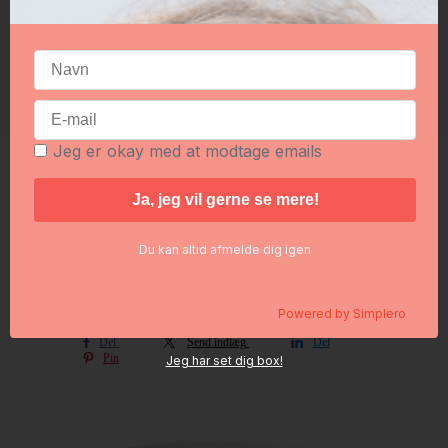
Foredrag hos jer?
Plantedrikken
Log ind
Ingredienslisten
Bliv kunde
30 grams opskrifter
Jeg er okay med at modtage emails
Petal Aroma diffuser. Ny
Petal diffuser. Ny
Prisen er inkl. forsendelse uanset mængde og til
Bring til nærmeste pakkeshop.
Du kan altid afmelde dig igen
Prisen er lav på varen og derfor "ingen"
retur/bytte mulighed. Hvis du alligevel ønsker at
returnere varen (senest 14 dg efter modtagelse),
betaler du retur porto.
Powered by
Simplero
Del
Send indlæg
Del
Pin
Jeg har set dig box!