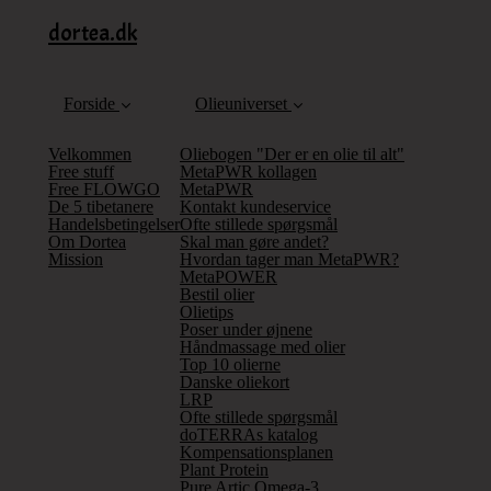
dortea.dk
Forside
Olieuniverset
Velkommen
Oliebogen "Der er en olie til alt"
Free stuff
MetaPWR kollagen
Free FLOWGO
MetaPWR
De 5 tibetanere
Kontakt kundeservice
Handelsbetingelser
Ofte stillede spørgsmål
Om Dortea
Skal man gøre andet?
Mission
Hvordan tager man MetaPWR?
MetaPOWER
Bestil olier
Olietips
Poser under øjnene
Håndmassage med olier
Top 10 olierne
Danske oliekort
LRP
Ofte stillede spørgsmål
doTERRAs katalog
Kompensationsplanen
Plant Protein
Pure Artic Omega-3