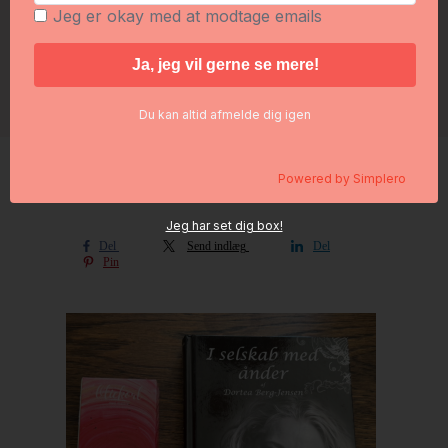
Foredrag hos jer?
Jeg er okay med at modtage emails
Plantedrikken
Log ind
Ingredienslisten
Bliv kunde
Du kan altid afmelde dig igen
30 grams opskrifter
Powered by
Simplero
Oliekort + "I selskab med ånder" (Bestseller)
Jeg har set dig box!
Del
Send indlæg
Del
Pin