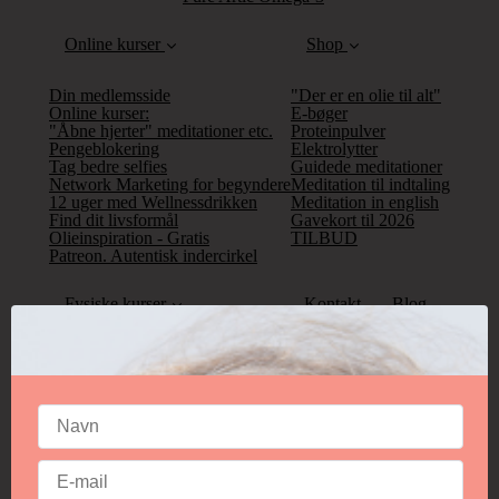
Online kurser
Shop
Din medlemsside
"Der er en olie til alt"
Online kurser:
E-bøger
"Åbne hjerter" meditationer etc.
Proteinpulver
Pengeblokering
Elektrolytter
Tag bedre selfies
Guidede meditationer
Network Marketing for begyndere
Meditation til indtaling
12 uger med Wellnessdrikken
Meditation in english
Find dit livsformål
Gavekort til 2026
Olieinspiration - Gratis
TILBUD
Patreon. Autentisk indercirkel
Fysiske kurser
Kontakt
Blog
Aurategning workshop
Fotoshoot workshop
Book tid
Uddannelsen til clairvoyant medie
Bestil tid
Session på Fanø
Online session
Olie samtalen